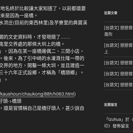
鍵
地名終於比較讓大家知道了，以前都還要
字:
近期文章
由來是因為一座橋。
流庄(目前的東西林里)及芋寮里的典寶溪
[台語文] 戀戀
風吹
的文史資料時，才發現錯了……
里交界處的那條大圳上的橋。
[台語文] 戀戀
，因為在某一座橋邊偶二、三間小店，
上
。後來，為了引中崎的水灌溉仕隆一帶的
[台語文] 戀戀
交界的地方，開鑿一條大圳，並且建造一
三十六年正式設鄉，才稱為「橋頭鄉」。
[台語文] 戀戀
」。
[台語文] 戀戀
al/kaushoun/chaukong/88h/h063.html
)
頭->橋頭
近期留言
還是習慣稱自己是橋仔頭人，甚少說自
「
tzuhua
」於
ID
〉發佈留言