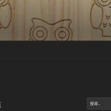
搜
來
尋
關