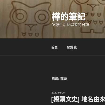
跳
至
樺的筆記
主
要
記錄生活及學習的日誌
內
容
首頁
關於我
標籤:
橋頭
發
2020-08-25
佈
[橋頭文史] 地名由
於