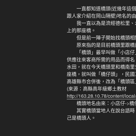
一直都知道橋頭(近幾年這個
跟人家介紹在岡山隔壁)地名的
我一直以為是流經德松里、水
上的那座橋。
但是前一陣子開始找橋頭相關
原來指的是目前橋頭里跟橋南
「橋頭」最早叫做「小店仔」
供應往來客商所需的用品而得名
水田，就在今天橋頭里和橋南里
座橋，就叫做「橋仔頭」，民國
高雄縣市合併後，改為「橋頭區
(來源：高縣高年級鄉土教材
http://163.28.10.78/content/loc
橋頭地名由來：小店仔->橋仔
其實橋頭當地人在說台語時，
己是橋頭人。