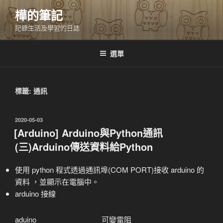
跳
樺的筆記
至
記錄生活及學習的日誌
主
要
內
選單
容
標籤:
通訊
發
2020-05-03
佈
[Arduino] Arduino與Python通訊
於
(三)Arduino傳送資料給Python
使用 python 程式透過通訊埠(COM PORT)接收 arduino 的
資料 ，並顯示在電腦中。
arduino 接線
aduino
可變電阻