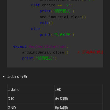
elif
 choice 
==
'9'
:
print
(
'關閉程式'
)
            arduinoSerial
.
close
()
exit
()
else
:
print
(
'指令錯誤'
)
except
KeyboardInterrupt
:
    arduinoSerial
.
close
()
# 清除序列通訊物
print
(
'關閉程式'
)
arduino 接線
arduino
LED
D10
正(長腳)
GND
負(短腳)