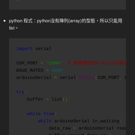
python 程式：python沒有陣列(array)的型態，所以只能用
list。
import
 serial

COM_PORT 
=
'COM4'
# 根據連結的Arduino的通訊
BAUD_RATES 
=
9600
arduinoSerial 
=
 serial
.
Serial
(
COM_PORT
,
 BAU
try
:
    buffer 
=
 list
()
while
True
:
while
 arduinoSerial
.
in_waiting
:
            data_raw 
=
 arduinoSerial
.
read
()