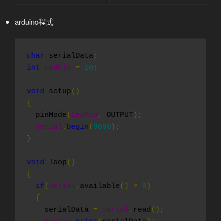
arduino程式
char
 serialData
;
int
LedPin
=
10
;
void
 setup
()
{
  pinMode
(
LedPin
,
 OUTPUT
);
Serial
.
begin
(
9600
);
}
void
 loop
()
{
if
(
Serial
.
available
()
>
0
)
{
    serialData 
=
Serial
.
read
();