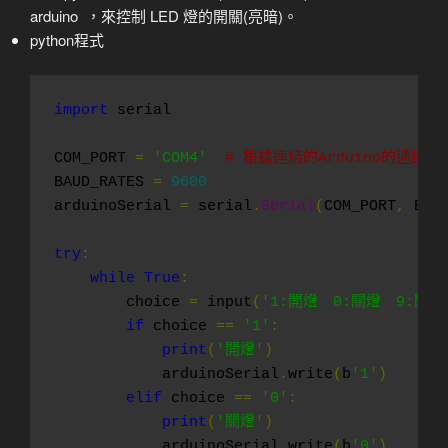
arduino ，來控制 LED 燈的開關(亮暗)。
python程式
import
 serial

COM_PORT 
=
'COM4'
# 根據連結的Arduino的通訊
BAUD_RATES 
=
9600
arduinoSerial 
=
 serial
.
Serial
(
COM_PORT
,
 BAU
try
:
while
True
:
        choice 
=
 input
(
'1:開燈　0:關燈　9:關閉
if
 choice 
==
'1'
:
print
(
'開燈'
)
            arduinoSerial
.
write
(
b
'1'
)
elif
 choice 
==
'0'
:
print
(
'關燈'
)
            arduinoSerial
.
write
(
b
'0'
)