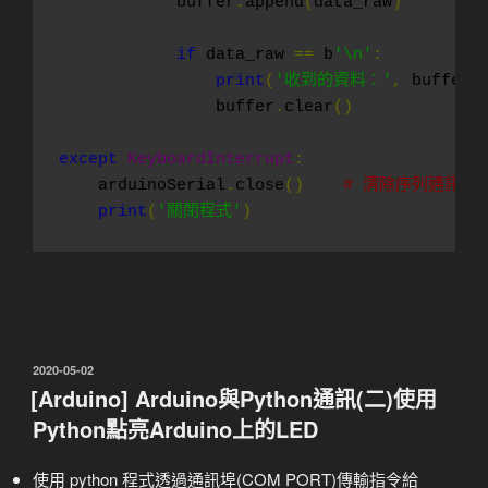
            buffer
.
append
(
data_raw
)
if
 data_raw 
==
 b
'\n'
:
print
(
'收到的資料：'
,
 buffer
)
                buffer
.
clear
()
except
KeyboardInterrupt
:
    arduinoSerial
.
close
()
# 清除序列通訊物
print
(
'關閉程式'
)
發
2020-05-02
佈
[Arduino] Arduino與Python通訊(二)使用
於
Python點亮Arduino上的LED
使用 python 程式透過通訊埠(COM PORT)傳輸指令給