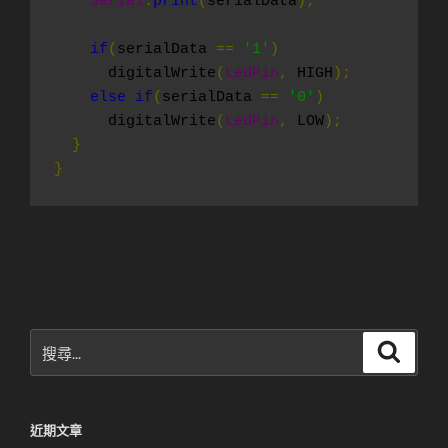
Serial
.
print
(
serialData
);
if
(
serialData 
==
'1'
)
      digitalWrite
(
LedPin
,
 HIGH
);
else
if
(
serialData 
==
'0'
)
      digitalWrite
(
LedPin
,
 LOW
);
}
}
搜
搜
尋
尋
關
鍵
近期文章
字: