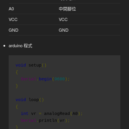
A0
中間腳位
VCC
VCC
GND
GND
arduino 程式
void
 setup
()
{
Serial
.
begin
(
9600
);
}
void
 loop
()
{
int
 vr 
=
 analogRead
(
A0
);
Serial
.
println
(
vr
);
}