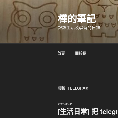
跳
至
樺的筆記
主
要
記錄生活及學習的日誌
內
容
首頁
關於我
標籤:
TELEGRAM
發
2020-03-11
佈
[生活日常] 把 tel
於