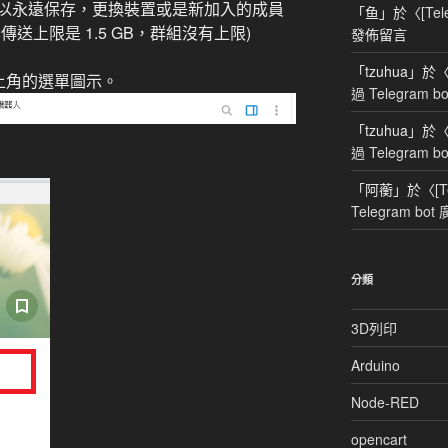
以永遠保存，更換裝置或是新加入的成員
「
鱼
」於〈
[Te
送上限是 1.5 GB，群組沒有上限)
發佈留言
「
tzuhua
」於
擊左上角的選單圖示。
過 Telegram 
「
tzuhua
」於
過 Telegram 
「
阿蘅
」於〈
[
Telegram bo
分類
3D列印
Arduino
Node-RED
opencart