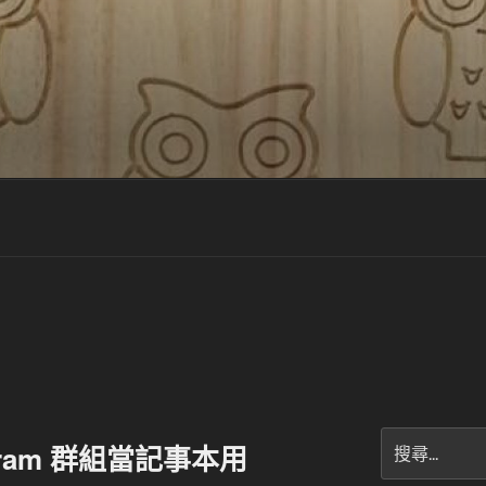
搜
egram 群組當記事本用
尋
關