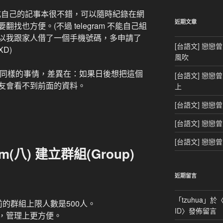
鍵
群組當成自己的記事本很不錯，可以隨時紀錄在網
字:
近期文章
也方便。(不過 telegram 不能自己組
以我跟家人借了一個手機號碼，多申請了
[台語文] 戀戀
D)
風吹
，做同樣的事情，差異在：如果日後想把這個
[台語文] 戀戀
友會看不到前面的資料。
上
[台語文] 戀戀
[台語文] 戀戀
[台語文] 戀戀
gram(八) 建立群組(Group)
近期留言
「
tzuhua
」於
目前的群組上限人數是500人。
ID
〉發佈留言
，管理上更方便。