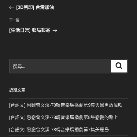
章
一
[3D列印] 台灣加油
導
篇
覽
文
下
下一篇
章
一
[生活日常] 郵局郵寄
篇
文
章
搜
搜
尋
尋
關
鍵
近期文章
字:
[台語文] 戀戀曾文溪-78轉音樂廣播劇第9集天黑黑放風吹
[台語文] 戀戀曾文溪-78轉音樂廣播劇第8集戀愛的路上
[台語文] 戀戀曾文溪-78轉音樂廣播劇第7集美麗島