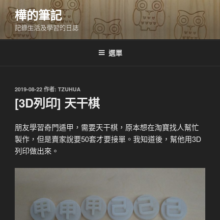
跳
樺的筆記
至
記錄生活及學習的日誌
主
要
內
選單
容
發
2019-08-22
作者:
TZUHUA
佈
[3D列印] 天干棋
於
朋友學習奇門遁甲，需要天干棋，原本想在淘寶找人幫忙
製作，但是賣家說要50套才要接單。我知道後，幫他用3D
列印做出來。