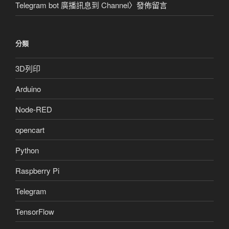
Telegram bot 廣播訊息到 Channel
〉發佈留言
分類
3D列印
Arduino
Node-RED
opencart
Python
Raspberry Pi
Telegram
TensorFlow