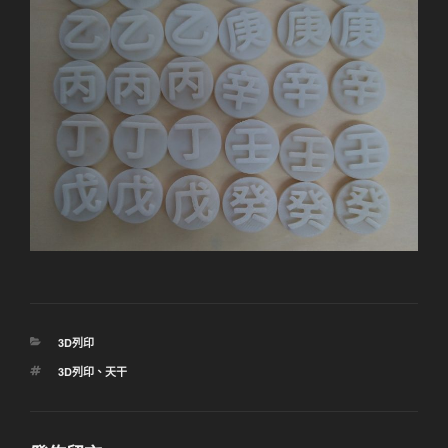
分
3D列印
類
標
3D列印
、
天干
籤