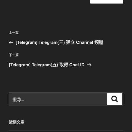
文
上
上一篇
章
一
[Telegram] Telegram(三) 建立 Channel 頻道
導
篇
覽
文
下
下一篇
章
一
[Telegram] Telegram(五) 取得 Chat ID
篇
文
章
搜
搜
尋
尋
關
鍵
近期文章
字: