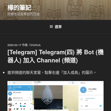
跳
樺的筆記
至
記錄生活及學習的日誌
主
要
內
選單
容
發
2020-02-17
作者:
TZUHUA
佈
[Telegram] Telegram(四) 將 Bot (機
於
器人) 加入 Channel (頻道)
進到頻道的聊天室窗，點擊右邊「加入成員」的圖示。